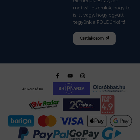
elérhetjük. Ez az, ami
motivál, és örülök, hogy te
is itt vagy, hogy együtt
tegyünk a FÖLDünkért!
Csatlakozom
Árukereső.hu