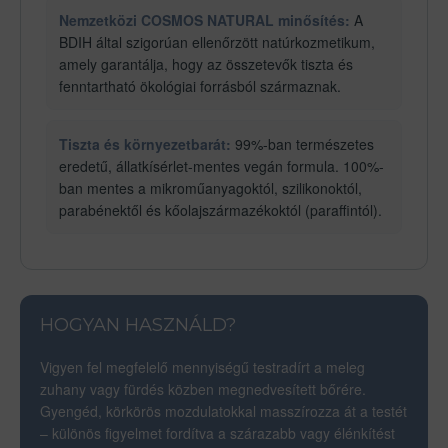
Nemzetközi COSMOS NATURAL minősítés:
A
BDIH által szigorúan ellenőrzött natúrkozmetikum,
amely garantálja, hogy az összetevők tiszta és
fenntartható ökológiai forrásból származnak.
Tiszta és környezetbarát:
99%-ban természetes
eredetű, állatkísérlet-mentes vegán formula. 100%-
ban mentes a mikroműanyagoktól, szilikonoktól,
parabénektől és kőolajszármazékoktól (paraffintól).
HOGYAN HASZNÁLD?
Vigyen fel megfelelő mennyiségű testradírt a meleg
zuhany vagy fürdés közben megnedvesített bőrére.
Gyengéd, körkörös mozdulatokkal masszírozza át a testét
– különös figyelmet fordítva a szárazabb vagy élénkítést