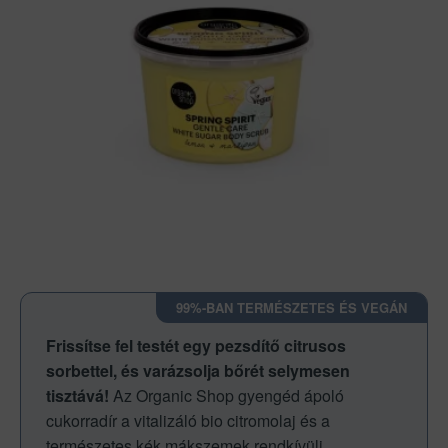
99%-BAN TERMÉSZETES ÉS VEGÁN
Frissítse fel testét egy pezsdítő citrusos
sorbettel, és varázsolja bőrét selymesen
tisztává!
Az Organic Shop gyengéd ápoló
cukorradír a vitalizáló bio citromolaj és a
természetes kék mákszemek rendkívüli,