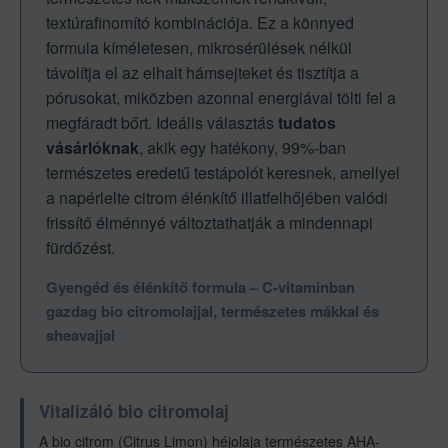
textúrafinomító kombinációja. Ez a könnyed
formula kíméletesen, mikrosérülések nélkül
távolítja el az elhalt hámsejteket és tisztítja a
pórusokat, miközben azonnal energiával tölti fel a
megfáradt bőrt. Ideális választás
tudatos
vásárlóknak
, akik egy hatékony, 99%-ban
természetes eredetű testápolót keresnek, amellyel
a napérlelte citrom élénkítő illatfelhőjében valódi
frissítő élménnyé változtathatják a mindennapi
fürdőzést.
Gyengéd és élénkítő formula – C-vitaminban
gazdag bio citromolajjal, természetes mákkal és
sheavajjal
Vitalizáló bio citromolaj
A bio citrom (Citrus Limon) héjolaja természetes AHA-