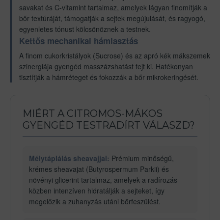
savakat és C-vitamint tartalmaz, amelyek lágyan finomítják a
bőr textúráját, támogatják a sejtek megújulását, és ragyogó,
egyenletes tónust kölcsönöznek a testnek.
Kettős mechanikai hámlasztás
A finom cukorkristályok (Sucrose) és az apró kék mákszemek
szinergiája gyengéd masszázshatást fejt ki. Hatékonyan
tisztítják a hámréteget és fokozzák a bőr mikrokeringését.
MIÉRT A CITROMOS-MÁKOS
GYENGÉD TESTRADÍRT VÁLASZD?
Mélytáplálás sheavajjal:
Prémium minőségű,
krémes sheavajat (Butyrospermum Parkii) és
növényi glicerint tartalmaz, amelyek a radírozás
közben intenzíven hidratálják a sejteket, így
megelőzik a zuhanyzás utáni bőrfeszülést.