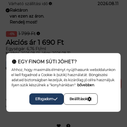
Várható szállítási idő
:
2026.08.11
Raktáron
van ezen az áron.
Rendelj most!
1 799
Ft
6
Akciós ár
1 690
Ft
Egységár:
6,76
Ft/ml
Kezdete: 2026.08.01
Vége: 2026.08.31
Megtakarítás
109 Ft
EGY FINOM SÜTI JÖHET?
22
08
36
20
nap
óra
perc
mp
Ahhoz, hogy maximális élményt nyújthassunk weboldalunkon
el kell fogadnod a Cookie-k (sütik) használatát. Böngészési
adataid biztonságban kezeljük, és kizárólag jó célra használjuk.
Kosárba rakom
Ilyen sütik készülnek a "konyhánkban":
bővebben
.
Elfogadom
Beállítások
Vedd regisztrációval és
vásárlásod után azonnal visszajár:
34 Ft