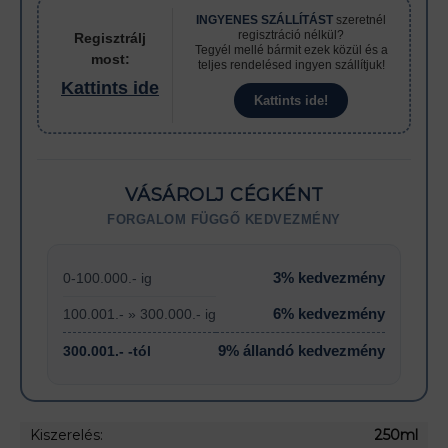
INGYENES SZÁLLÍTÁST
szeretnél
regisztráció nélkül?
Regisztrálj
Tegyél mellé bármit ezek közül és a
most:
teljes rendelésed ingyen szállítjuk!
Kattints ide
Kattints ide!
VÁSÁROLJ CÉGKÉNT
FORGALOM FÜGGŐ KEDVEZMÉNY
3% kedvezmény
0-100.000.- ig
6% kedvezmény
100.001.- » 300.000.- ig
9% állandó kedvezmény
300.001.- -tól
Kiszerelés:
250ml