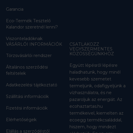
Garancia
Eco-Termék Tesztelő
Kalandor szeretnél lenni?
Viszonteladóknak
VÁSÁRLÓI INFORMÁCIÓK
CSATLAKOZZ
VEGYSZERMENTES
KÖZÖSSÉGÜNKHÖZ
Törzsvásárlói rendszer
Együtt lépésről lépésre
Általános szerződési
haladhatunk, hogy minél
feltételek
kevesebb szemetet
Adatkezelési tájékoztató
termeljünk, odafigyeljünk a
vízhasználatra, és ne
Szállítási információk
pazaroljuk az energiát. Az
ecohaztartas.hu
Fizetési információk
termékeivel, kiemelten az
Elérhetőségek
ecoegg termékcsaláddal,
hiszem, hogy mindezt
Elállás a szerződéstől