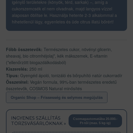
igénylő területekre (könyök, térd, sarkak) –, amíg a
cukorszemcsék el nem olvadnak, majd langyos vízzel
alaposan öblítse le. Használja hetente 2-3 alkalommal a
hihetetlenül lágy, egyenletes és üde citrus illatú bőrért!
Főbb összetevők:
Természetes cukor, növényi glicerin,
sheavaj, bio citromhéjolaj*, kék mákszemek, E-vitamin
(*ellenőrzött biogazdálkodásból)
Kiszerelés:
250 ml
Típus:
Gyengéd ápoló, tonizáló és bőrpuhító natúr cukorradír
Összetétel:
Vegán formula, 99%-ban természetes eredetű
összetevők, COSMOS Natural minősítés
Organic Shop – Frissesség és selymes megújulás
INGYENES SZÁLLÍTÁS
Csomagautomatába 20.000.-
TÖRZSVÁSÁRLÓKNAK »
Ft-tól (max. 5 kg-ig)