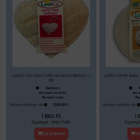
LoofCo Szív alakú luffa szivacs fürdéshez - 1
LoofCo Smile alakú l
db
Raktáron
van ezen az áron.
van 
Rendelj most!
Re
Várható szállítási idő
:
Várható szállítási idő
2026.08.11
1 860
Ft
1 
Egységár:
1 860
Ft/db
Egységá