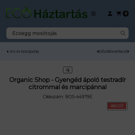
0
Arc és testápolás
Előző
Következő
ORGANIC SHOP - GYENGÉD ÁP
új
Organic Shop - Gyengéd ápoló testradír
citrommal és marcipánnal
Cikkszám:
BOS-44979E
AKCIÓ